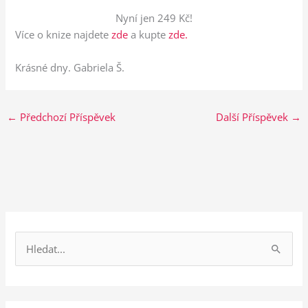
Nyní jen 249 Kč!
Více o knize najdete
zde
a kupte
zde.
Krásné dny. Gabriela Š.
←
Předchozí Příspěvek
Další Příspěvek
→
V
y
h