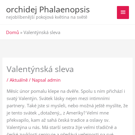
orchidej Phalaenopsis
Hlavn
nejoblíbenější pokojová květina na světě
men
Domů
»
Valentýnská sleva
Valentýnská sleva
/
Aktuálně
/ Napsal
admin
Měsíc únor pomalu klepe na dvěře. Spolu s ním přichází i
svatý Valentýn. Svátek lásky nejen mezi intimními
partnery. Také jste si mysleli, nebo možná ještě myslíte, že
je tento svátek ,,dotažený,, z Ameriky? Velmi mne
překvapilo, kam až sahá česká tradice a oslavy sv.
Valentýna u nás. Má starší sestra žije velmi třadičně a
české zvyklosti sepisuje a předává veřejnosti na své