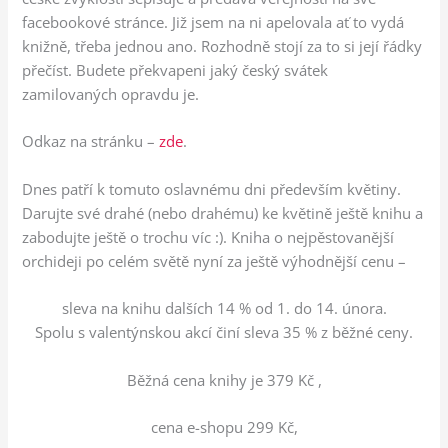
facebookové stránce. Již jsem na ni apelovala ať to vydá
knižně, třeba jednou ano. Rozhodně stojí za to si její řádky
přečíst. Budete překvapeni jaký český svátek
zamilovaných opravdu je.
Odkaz na stránku –
zde
.
Dnes patří k tomuto oslavnému dni především květiny.
Darujte své drahé (nebo drahému) ke květině ještě knihu a
zabodujte ještě o trochu víc :). Kniha o nejpěstovanější
orchideji po celém světě nyní za ještě výhodnější cenu –
sleva na knihu dalších 14 % od 1. do 14. února.
Spolu s valentýnskou akcí činí sleva 35 % z běžné ceny.
Běžná cena knihy je 379 Kč ,
cena e-shopu 299 Kč,