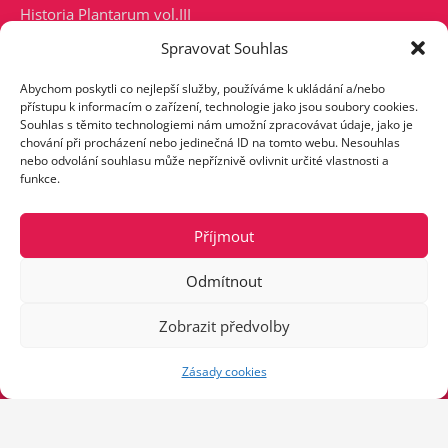
Historia Plantarum vol.III
Spravovat Souhlas
Abychom poskytli co nejlepší služby, používáme k ukládání a/nebo
přístupu k informacím o zařízení, technologie jako jsou soubory cookies.
Souhlas s těmito technologiemi nám umožní zpracovávat údaje, jako je
chování při procházení nebo jedinečná ID na tomto webu. Nesouhlas
nebo odvolání souhlasu může nepříznivě ovlivnit určité vlastnosti a
funkce.
Klepnutím přijměte marketingové
Příjmout
soubory cookie a povolte tento obsah
Odmítnout
Zobrazit předvolby
Zásady cookies