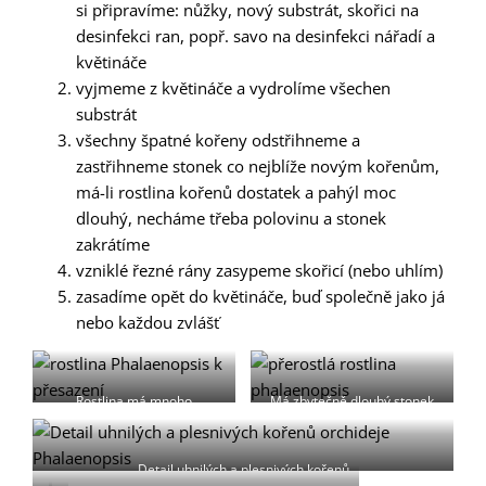
si připravíme: nůžky, nový substrát, skořici na
desinfekci ran, popř. savo na desinfekci nářadí a
květináče
vyjmeme z květináče a vydrolíme všechen
substrát
všechny špatné kořeny odstřihneme a
zastřihneme stonek co nejblíže novým kořenům,
má-li rostlina kořenů dostatek a pahýl moc
dlouhý, necháme třeba polovinu a stonek
zakrátíme
vzniklé řezné rány zasypeme skořicí (nebo uhlím)
zasadíme opět do květináče, buď společně jako já
nebo každou zvlášť
Rostlina má mnoho
Má zbytečně dlouhý stonek
odumřelých kořenů, kde je již
(pahýl) a dostatek nových
zřejmý výsyt plísně
kořenů
Detail uhnilých a plesnivých kořenů