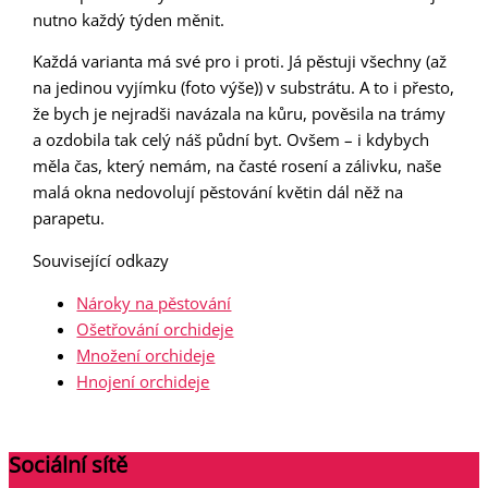
nutno každý týden měnit.
Každá varianta má své pro i proti. Já pěstuji všechny (až
na jedinou vyjímku (foto výše)) v substrátu. A to i přesto,
že bych je nejradši navázala na kůru, pověsila na trámy
a ozdobila tak celý náš půdní byt. Ovšem – i kdybych
měla čas, který nemám, na časté rosení a zálivku, naše
malá okna nedovolují pěstování květin dál něž na
parapetu.
Související odkazy
Nároky na pěstování
Ošetřování orchideje
Množení orchideje
Hnojení orchideje
Sociální sítě