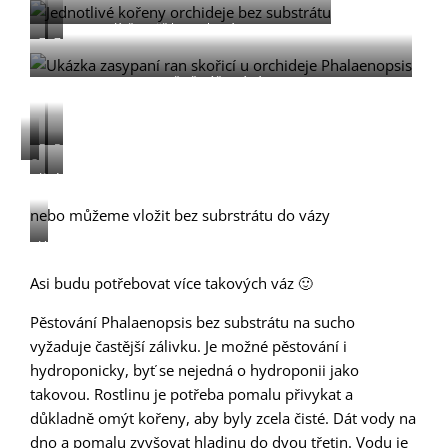
Kořeny již bez substrátu
Zakrácení
Zakrácení
stonku
stonku
ošetření řezné rány
rostlina
rostliny
1
1
/foto
Rostlina
Rostlina
2/
Opět
2
1
Kořeny
A
spolu
připravena
připravena
opatrně
zasypané
nebo můžeme vložit bez subrstrátu do vázy
k
k
zatočené
substrátem
zasazení
zasazení
Varianta
v
ve
květináči
Asi budu potřebovat více takových váz 🙂
váze
u
Pěstování Phalaenopsis bez substrátu na sucho
mě
vyžaduje častější zálivku. Je možné pěstování i
tentokrát
hydroponicky, byť se nejedná o hydroponii jako
zvítězila…
takovou. Rostlinu je potřeba pomalu přivykat a
důkladně omýt kořeny, aby byly zcela čisté. Dát vody na
dno a pomalu zvyšovat hladinu do dvou třetin. Vodu je