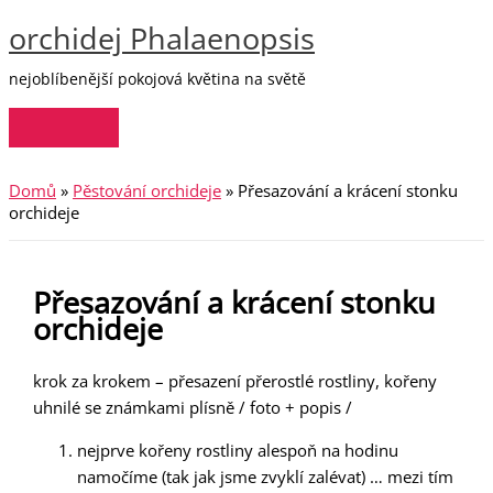
Hlavní
Přeskočit
menu
orchidej Phalaenopsis
na
obsah
nejoblíbenější pokojová květina na světě
Domů
»
Pěstování orchideje
»
Přesazování a krácení stonku
orchideje
Přesazování a krácení stonku
orchideje
krok za krokem – přesazení přerostlé rostliny, kořeny
uhnilé se známkami plísně / foto + popis /
nejprve kořeny rostliny alespoň na hodinu
namočíme (tak jak jsme zvyklí zalévat) … mezi tím