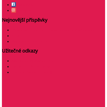
Facebook
Instagram
Nejnovější příspěvky
Přesazování orchidejí Phalaenopsis na Živé exotice
Zima.
Výstavy orchidejí 2026
Užitečné odkazy
asymbiotický výsev / DE /
Herbarium Amboinense
Historia Plantarum vol.III